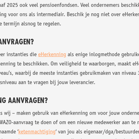
naf 2025 ook veel pensioenfondsen. Veel ondernemers beschik
ng voor ons als intermediair. Beschik je nog niet over eHerk
e termijn alsnog te regelen.
ANVRAGEN?
er instanties die
eHerkenning
als enige inlogmethode gebruike
nning te beschikken. Om veiligheid te waarborgen, maakt eH
eau’s, waarbij de meeste instanties gebruikmaken van niveau 
niveau aan te vragen bij jouw leverancier.
NG AANVRAGEN?
als wij – maken gebruik van eHerkenning om voor jouw onderne
WAZO-aanvraag te doen of om een nieuwe medewerker aan te m
naamde ‘
ketenmachtiging
‘ van jou als eigenaar/dga/bestuurd