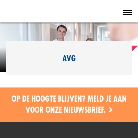
AVG
OP DE HOOGTE BLIJVEN? MELD JE AAN
VOOR ONZE NIEUWSBRIEF.