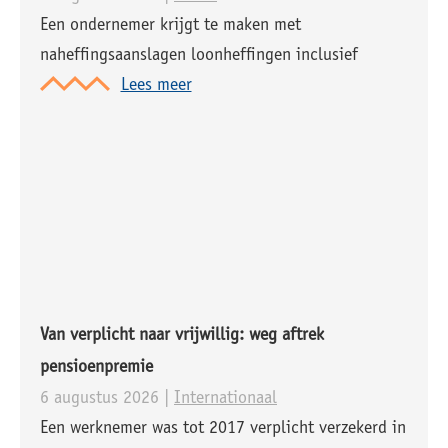
Een ondernemer krijgt te maken met
naheffingsaanslagen loonheffingen inclusief
belastingrente over 2019 en 2020. Het
Lees meer
boekenonderzoek, dat hieraan voorafging, startte
later dan gepland door coronamaatregelen. De
ondernemer is van mening dat over de periode
Van verplicht naar vrijwillig: weg aftrek
pensioenpremie
6 augustus 2026 |
Internationaal
Een werknemer was tot 2017 verplicht verzekerd in