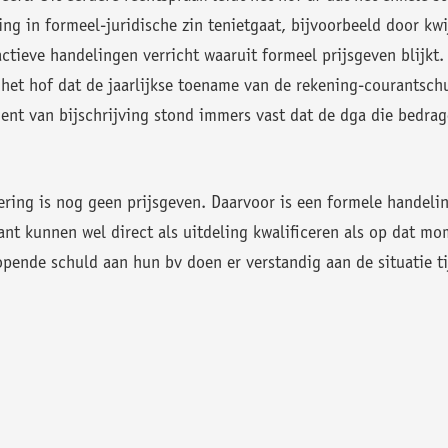
ng in formeel-juridische zin tenietgaat, bijvoorbeeld door kwij
actieve handelingen verricht waaruit formeel prijsgeven blijkt
 het hof dat de jaarlijkse toename van de rekening-courantsc
nt van bijschrijving stond immers vast dat de dga die bedrage
ering is nog geen prijsgeven. Daarvoor is een formele handelin
t kunnen wel direct als uitdeling kwalificeren als op dat mom
opende schuld aan hun bv doen er verstandig aan de situatie ti