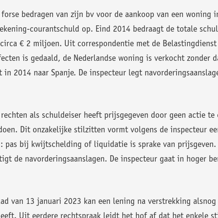
n forse bedragen van zijn bv voor de aankoop van een woning 
rekening-courantschuld op. Eind 2014 bedraagt de totale schul
circa € 2 miljoen. Uit correspondentie met de Belastingdienst 
fecten is gedaald, de Nederlandse woning is verkocht zonder 
t in 2014 naar Spanje. De inspecteur legt navorderingsaansla
 rechten als schuldeiser heeft prijsgegeven door geen actie te
oen. Dit onzakelijke stilzitten vormt volgens de inspecteur ee
 pas bij kwijtschelding of liquidatie is sprake van prijsgeven. 
igt de navorderingsaanslagen. De inspecteur gaat in hoger be
ad van 13 januari 2023 kan een lening na verstrekking alsnog
geeft. Uit eerdere rechtspraak leidt het hof af dat het enkele s