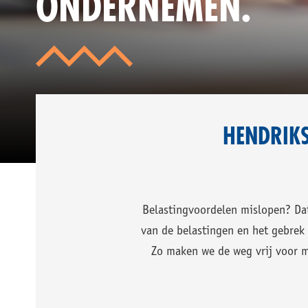
ONDERNEMEN.
ME
ME
IN
EC
VE
EN
RE
HENDRIKS
Belastingvoordelen mislopen? Da
van de belastingen en het gebrek
Zo maken we de weg vrij voor m