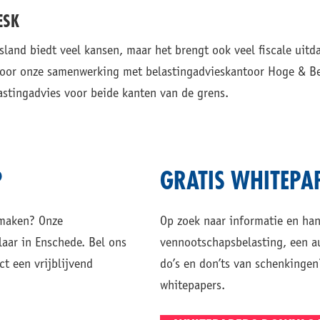
ESK
land biedt veel kansen, maar het brengt ook veel fiscale uit
 Door onze samenwerking met belastingadvieskantoor Hoge & B
stingadvies voor beide kanten van de grens.
?
GRATIS WHITEPA
smaken? Onze
Op zoek naar informatie en han
laar in Enschede. Bel ons
vennootschapsbelasting, een au
ct een vrijblijvend
do’s en don’ts van schenkinge
whitepapers.