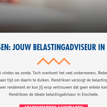
T
T
HT
RTROUWEN.
SCHEDE.
SULTAAT.
EN: JOUW BELASTINGADVISEUR IN
t vinden we zonde. Toch overkomt het veel ondernemers. Reden
 aan tijd om daarin te duiken. Hendriksen verzorgt de belasti
eer rendement en kun jij erop vertrouwen dat geen enkele kan
Hendriksen de ideale belastingadviseur in Enschede.