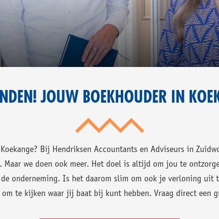
T
T
NNERS
RTROUWEN.
EKANGE.
N
NDEN! JOUW BOEKHOUDER IN KOE
KEN.
Koekange? Bij Hendriksen Accountants en Adviseurs in Zuidwol
Maar we doen ook meer. Het doel is altijd om jou te ontzorgen
 de onderneming. Is het daarom slim om ook je verloning uit 
 om te kijken waar jij baat bij kunt hebben. Vraag direct een g