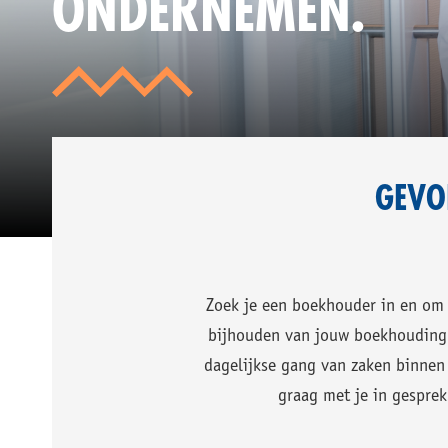
ONDERNEMEN.
ME
ME
IN
KE
VE
KO
VA
GEVO
ZA
Zoek je een boekhouder in en om 
bijhouden van jouw boekhouding. 
dagelijkse gang van zaken binnen
graag met je in gesprek