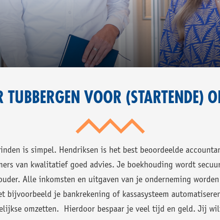
T
T
NNERS
RTROUWEN.
BBERGEN.
N
 TUBBERGEN VOOR (STARTENDE) 
KEN.
inden is simpel. Hendriksen is het best beoordeelde account
ers van kwalitatief goed advies. Je boekhouding wordt secuu
ouder. Alle inkomsten en uitgaven van je onderneming worden 
t bijvoorbeeld je bankrekening of kassasysteem automatiseren
ijkse omzetten. Hierdoor bespaar je veel tijd en geld. Jij wil