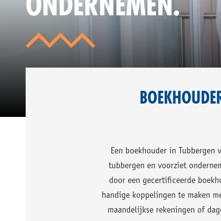
ONDERNEMEN.
ME
ME
IN
KE
VE
TU
VA
BOEKHOUDER
ZA
Een boekhouder in Tubbergen v
tubbergen en voorziet ondernem
door een gecertificeerde boekh
handige koppelingen te maken me
maandelijkse rekeningen of dagel