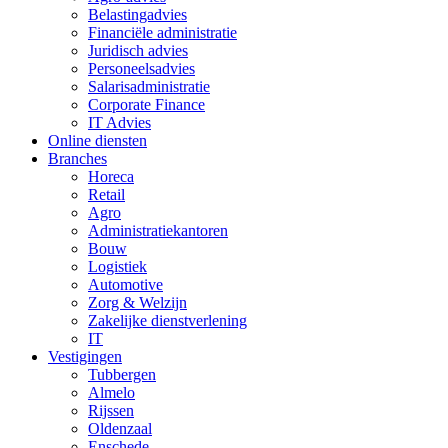
Belastingadvies
Financiële administratie
Juridisch advies
Personeelsadvies
Salarisadministratie
Corporate Finance
IT Advies
Online diensten
Branches
Horeca
Retail
Agro
Administratiekantoren
Bouw
Logistiek
Automotive
Zorg & Welzijn
Zakelijke dienstverlening
IT
Vestigingen
Tubbergen
Almelo
Rijssen
Oldenzaal
Enschede