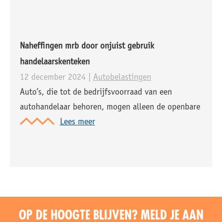
Naheffingen mrb door onjuist gebruik
handelaarskenteken
12 december 2024 |
Autobelastingen
Auto’s, die tot de bedrijfsvoorraad van een
autohandelaar behoren, mogen alleen de openbare
weg op wanneer zij zijn voorzien van een
Lees meer
zogenaamd handelaarskenteken, herkenbaar aan de
groene kentekenplaten. Wordt met een auto uit de
bedrijfsvoorraad gereden
OP DE HOOGTE BLIJVEN? MELD JE AAN