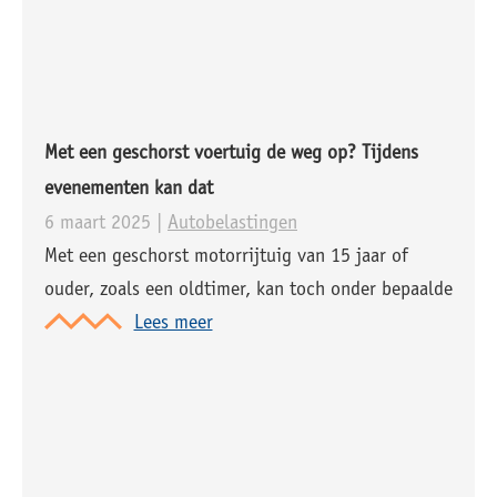
Met een geschorst voertuig de weg op? Tijdens
evenementen kan dat
6 maart 2025 |
Autobelastingen
Met een geschorst motorrijtuig van 15 jaar of
ouder, zoals een oldtimer, kan toch onder bepaalde
voorwaarden worden gereden. Dit kan dankzij de
Lees meer
evenementenregeling, waarbij rijden tijdens
goedgekeurde evenementen is toegestaan zonder
de schorsing op te