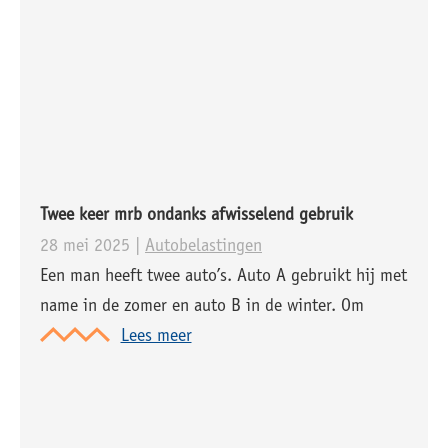
dit onjuist is en gaat ervan uit dat de
belastingaanslagen kloppen.
Twee keer mrb ondanks afwisselend gebruik
28 mei 2025 |
Autobelastingen
Een man heeft twee auto’s. Auto A gebruikt hij met
name in de zomer en auto B in de winter. Om
motorrijtuigenbelasting (mrb) te besparen,
Lees meer
schakelt hij tussen twee auto’s. Als auto A in
gebruik is, is auto B geschorst en vice versa. In
oktober 2020 schorst