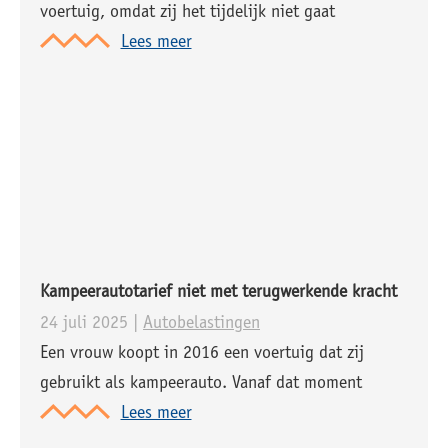
voertuig, omdat zij het tijdelijk niet gaat
gebruiken. Enkele maanden later haalt zij de auto
Lees meer
op bij de garage. Zij vergeet echter de schorsing
op te heffen. Op het moment dat zij zich deze fout
realiseert,
Kampeerautotarief niet met terugwerkende kracht
24 juli 2025 |
Autobelastingen
Een vrouw koopt in 2016 een voertuig dat zij
gebruikt als kampeerauto. Vanaf dat moment
betaalt zij motorrijtuigenbelasting volgens het
Lees meer
reguliere personenautotarief. Ze vermoedt niet dat