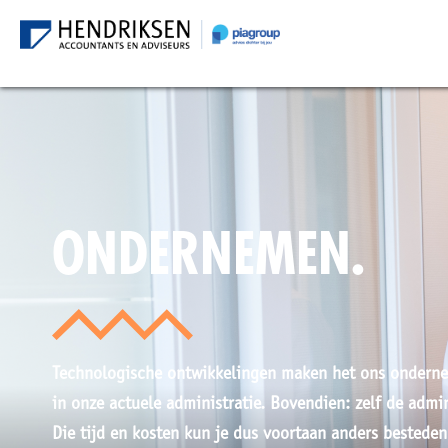
ONDERNEMEN.
ME
24
IN
Technologische ontwikkelingen maken het ons onderne
in onze actuele administratie. Bovendien: zelf de admin
Die tijd en kosten kun je dus voortaan anders besteden