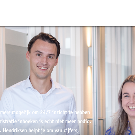
T
/7
ZICHT.
mers mogelijk om 24/7 inzicht te hebben
istratie inboeken is echt niet meer nodig.
. Hendriksen helpt je om van cijfers,